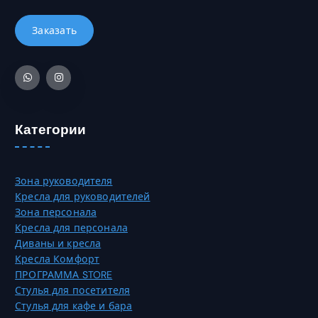
ь
.
2
ы
к
6
б
о
3
р
в
7
а
а
0
т
р
,
ь
и
0
н
а
0
а
Категории
ц
с
и
₸
т
й
р
.
Зона руководителя
а
О
Кресла для руководителей
н
п
Зона персонала
и
ц
Кресла для персонала
ц
и
Диваны и кресла
е
и
Кресла Комфорт
т
м
ПРОГРАММА STORE
о
о
Стулья для посетителя
в
ж
Стулья для кафе и бара
а
н