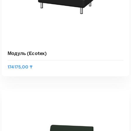
Модуль (Ecotex)
174175,00
₸
Э
т
ВЫБЕРИТЕ ПАРАМЕТРЫ
о