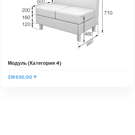
о
в
а
р
а
.
Модуль (Категория 4)
219930,00
₸
В КОРЗИНУ
Быстрый Просмотр