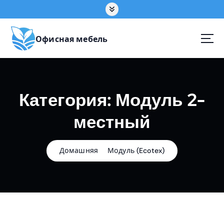
П
е
р
е
Офисная мебель
й
т
и
к
Категория:
Модуль 2-
с
о
местный
д
е
р
ж
Домашняя
Модуль (Ecotex)
а
н
и
ю