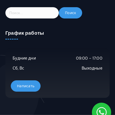
Н
а
й
т
График работы
и
:
Будние дни
09:00 - 17:00
Сб, Вс
Выходные