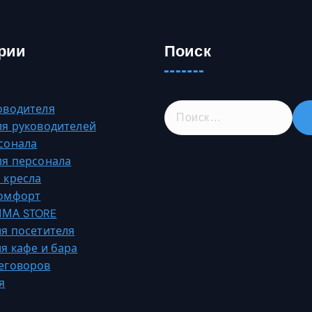
рии
Поиск
Н
оводителя
а
ля руководителей
й
сонала
т
ля персонала
и
 кресла
:
Комфорт
МА STORE
ля посетителя
ля кафе и бара
еговоров
я