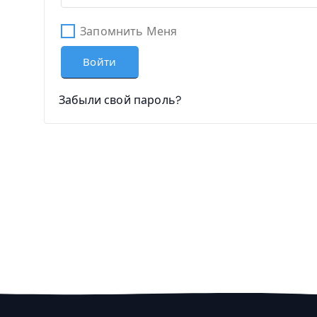
Л
З
Ь
А
Запомнить Меня
Н
Т
О
Войти
Е
Л
Ь
Забыли свой пароль?
Н
О