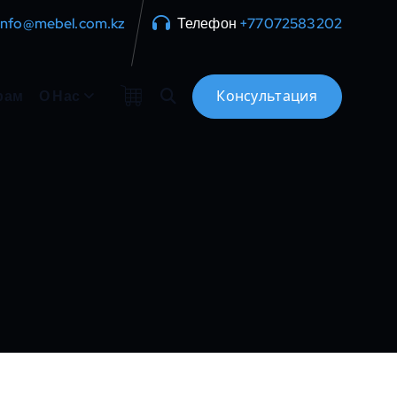
info@mebel.com.kz
Телефон
+77072583202
рам
О Нас