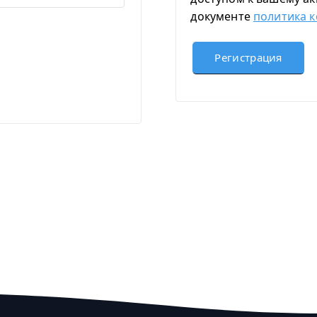
Н
документе
политика 
О
Регистрация