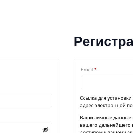
Регистр
О
Email
*
Б
Я
З
А
Ссылка для установки 
Т
адрес электронной по
Е
Ваши личные данные 
Л
вашего дальнейшего 
Ь
доступом к вашему ак