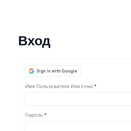
Вход
О
Имя Пользователя Или Email
*
Б
Я
З
А
О
Пароль
*
Т
Б
Е
Я