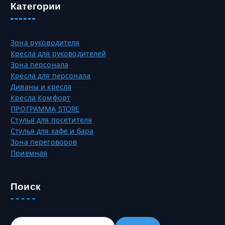
в
Категории
с
а
т
р
р
и
а
Зона руководителя
а
н
Кресла для руководителей
ц
и
Зона персонала
и
ц
Кресла для персонала
й
е
Диваны и кресла
.
т
Кресла Комфорт
О
о
ПРОГРАММА STORE
п
в
Стулья для посетителя
ц
а
Стулья для кафе и бара
и
р
Зона переговоров
и
а
Приемная
м
.
о
ж
Поиск
н
о
в
Н
ы