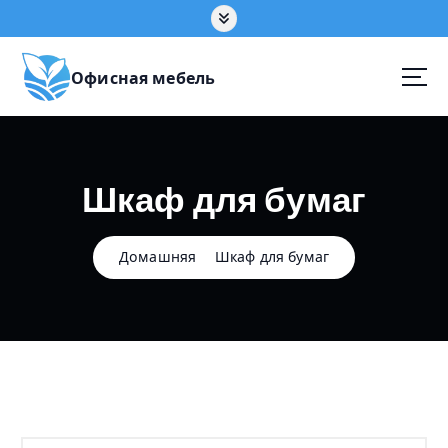
П
е
р
е
Офисная мебель
й
т
и
к
Шкаф для бумаг
с
о
д
е
Домашняя
Шкаф для бумаг
р
ж
а
н
и
ю