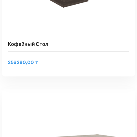
Кофейный Стол
256280,00
₸
Э
т
ВЫБЕРИТЕ ПАРАМЕТРЫ
о