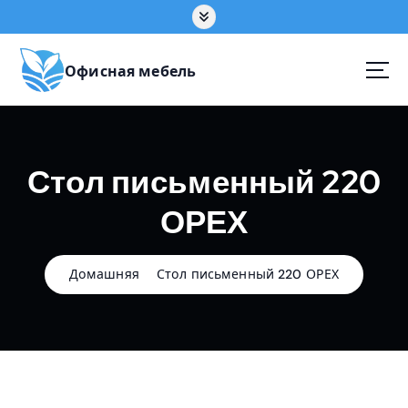
П
е
р
е
Офисная мебель
й
т
и
к
Стол письменный 220
с
о
ОРЕХ
д
е
р
ж
Домашняя
Стол письменный 220 ОРЕХ
а
н
и
ю