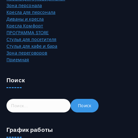
Зона персонала
Кресла для персонала
Диваны и кресла
Кресла Комфорт
ПРОГРАММА STORE
Стулья для посетителя
Стулья для кафе и бара
Зона переговоров
Приемная
Поиск
Н
а
й
т
График работы
и
: