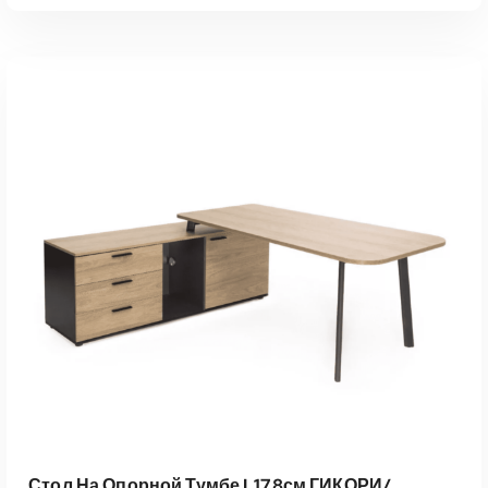
В КОРЗИНУ
Быстрый Просмотр
Стол На Опорной Тумбе L178см ГИКОРИ/