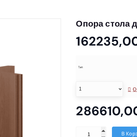
Опора стола 
162235,0
Тип
О
286610,
Количество товара Опор
В Кор