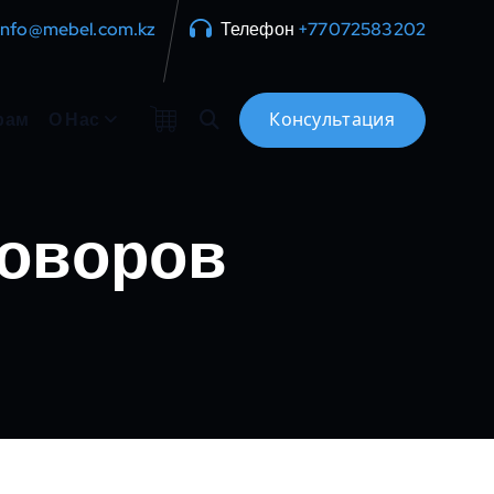
info@mebel.com.kz
Телефон
+77072583202
рам
О Нас
говоров