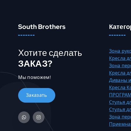
5
е
6
е
7
т
5
н
South Brothers
Катего
5
е
,
с
0
к
Хотите сделать
Зона рук
0
о
Кресла д
л
ЗАКАЗ?
Зона пер
₸
ь
Кресла д
–
к
Мы поможем!
Диваны и
3
о
Кресла 
1
в
ПРОГРАМ
1
а
Стулья д
8
р
Стулья д
2
и
Зона пер
5
а
Приемна
,
ц