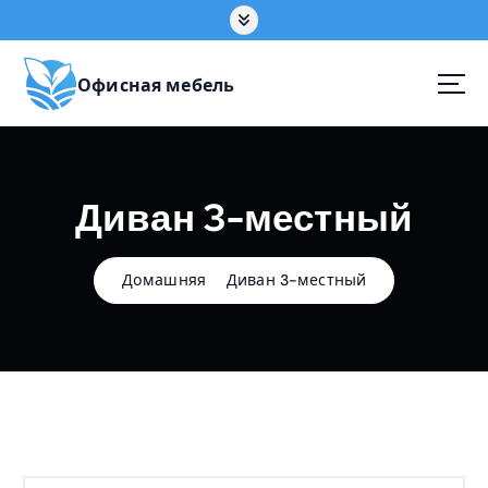
П
е
р
е
Офисная мебель
й
т
и
к
Диван 3-местный
с
о
д
е
Домашняя
Диван 3-местный
р
ж
а
н
и
ю