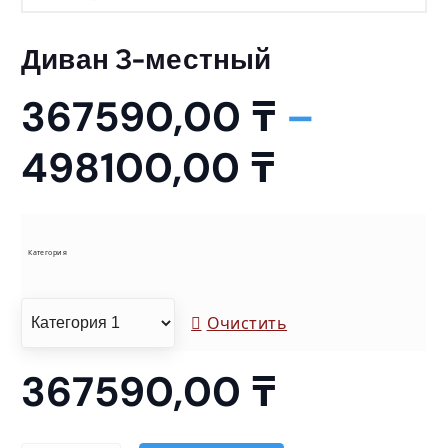
Диван 3-местный
367590,00
₸
–
Д
498100,00
₸
и
а
Категория
п
Очистить
а
367590,00
₸
з