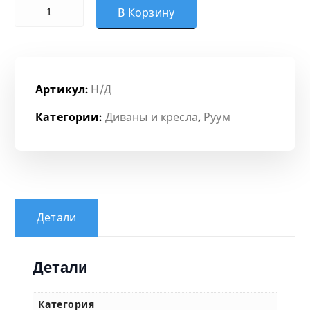
Количество товара Диван 3-местный
о
В Корзину
н
ц
Артикул:
Н/Д
е
Категории:
Диваны и кресла
,
Руум
н
:
3
Детали
6
Детали
7
Категория