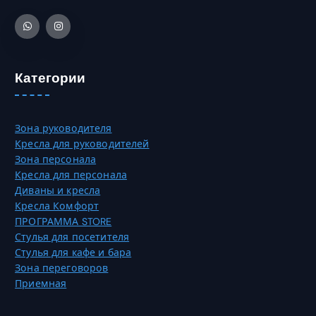
в
3
а
а
5
т
р
,
ь
и
0
н
а
0
а
Категории
ц
с
и
₸
т
й
р
.
Зона руководителя
а
О
Кресла для руководителей
н
п
Зона персонала
и
ц
Кресла для персонала
ц
и
Диваны и кресла
е
и
Кресла Комфорт
т
м
ПРОГРАММА STORE
о
о
Стулья для посетителя
в
ж
Стулья для кафе и бара
а
н
Зона переговоров
р
о
Приемная
а
в
.
ы