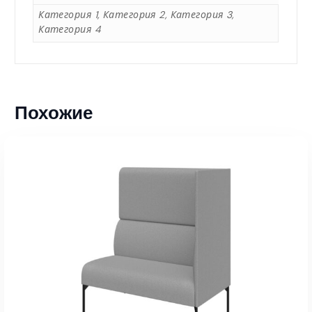
5
Категория 1, Категория 2, Категория 3,
Категория 4
9
0
Похожие
,
0
0
₸
–