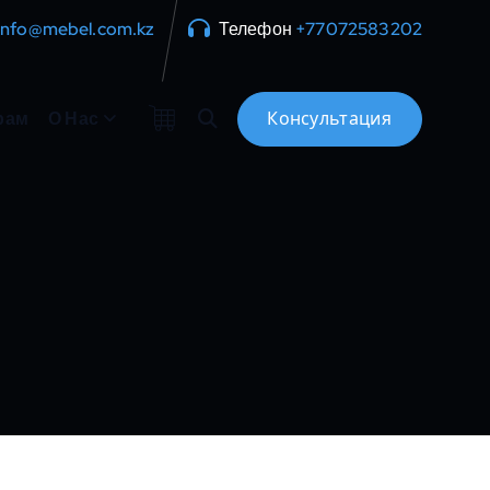
info@mebel.com.kz
Телефон
+77072583202
рам
О Нас