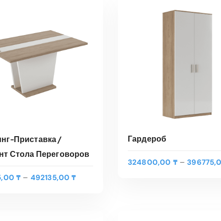
Гардероб
нг-Приставка /
нт Стола Переговоров
–
324800,00
₸
396775,
Д
–
5,00
₸
492135,00
₸
Э
и
ВЫБЕРИТЕ ПАРАМЕТ
т
ЫБЕРИТЕ ПАРАМЕТРЫ
а
о
п