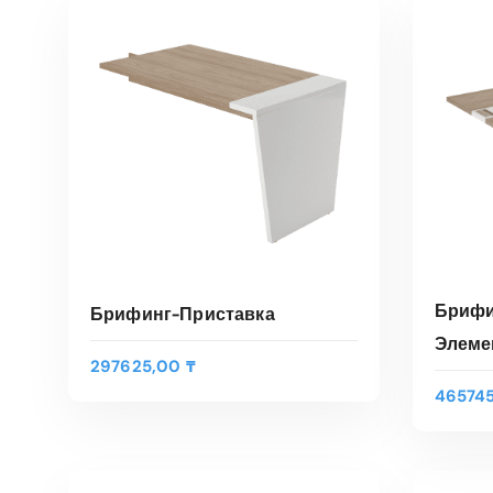
Брифи
Брифинг-Приставка
Элеме
297625,00
₸
46574
Э
В
т
ВЫБЕРИТЕ ПАРАМЕТРЫ
о