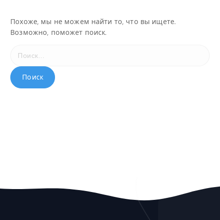
Похоже, мы не можем найти то, что вы ищете.
Возможно, поможет поиск.
Н
а
й
т
и
: