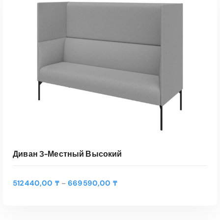
Диван 3-Местный Высокий
Д
512440,00
₸
669590,00
₸
–
и
а
п
а