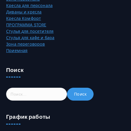
и
ц
Кресла для персонала
ц
и
Диваны и кресла
е
и
Кресла Комфорт
т
м
ПРОГРАММА STORE
о
о
Стулья для посетителя
в
ж
Стулья для кафе и бара
а
н
Зона переговоров
р
о
Приемная
а
в
.
ы
б
Поиск
р
а
т
Н
ь
а
н
й
а
т
с
График работы
и
т
:
р