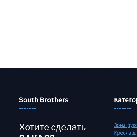
South Brothers
Катего
Хотите сделать
Зона рук
Кресла д