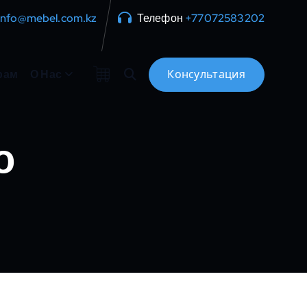
info@mebel.com.kz
Телефон
+77072583202
рам
О Нас
о