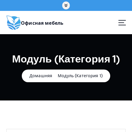
П
е
р
е
Офисная мебель
й
т
и
к
Модуль (Категория 1)
с
о
д
е
Домашняя
Модуль (Категория 1)
р
ж
а
н
и
ю