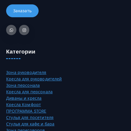
ь
.
3
ы
к
0
б
о
2
р
в
7
а
а
0
т
р
,
ь
и
0
н
а
0
а
Категории
ц
с
и
₸
т
й
р
.
Зона руководителя
а
О
Кресла для руководителей
н
п
Зона персонала
и
ц
Кресла для персонала
ц
и
Диваны и кресла
е
и
Кресла Комфорт
т
м
ПРОГРАММА STORE
о
о
Стулья для посетителя
в
ж
Стулья для кафе и бара
а
н
Зона переговоров