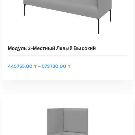
Модуль 3-Местный Левый Высокий
Д
445755,00
₸
573730,00
₸
–
и
а
п
а
Э
з
т
о
ВЫБЕРИТЕ ПАРАМЕТРЫ
о
н
т
ц
Быстрый Просмотр
т
е
о
н
в
: