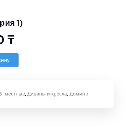
рия 1)
00
₸
 (Категория 1)
зину
3-местные
,
Диваны и кресла
,
Домино