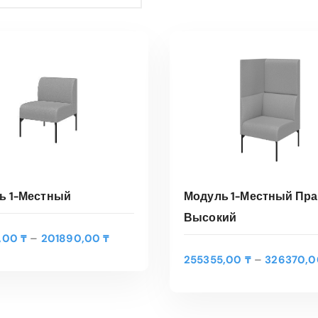
ь 1-Местный
Модуль 1-Местный Пр
Высокий
Э
Д
–
0,00
₸
201890,00
₸
т
ЫБЕРИТЕ ПАРАМЕТРЫ
ВЫБЕРИТЕ ПАРАМЕТ
и
–
255355,00
₸
326370,
о
а
т
п
трый Просмотр
Быстрый Просмотр
т
а
о
з