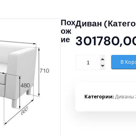
Пох
Диван (Катего
Ож
301780,
Ие
Количество товара Диван
В Кор
Категории:
Диваны 