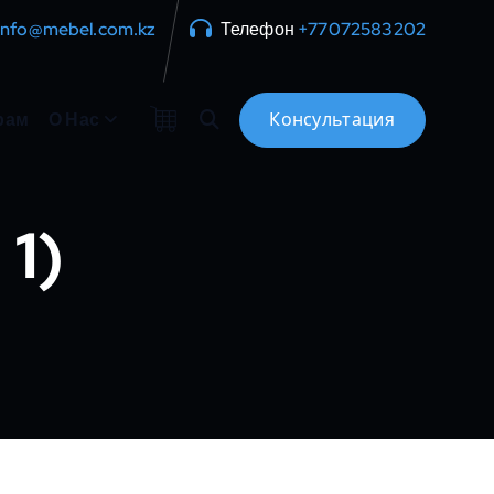
info@mebel.com.kz
Телефон
+77072583202
рам
О Нас
1)