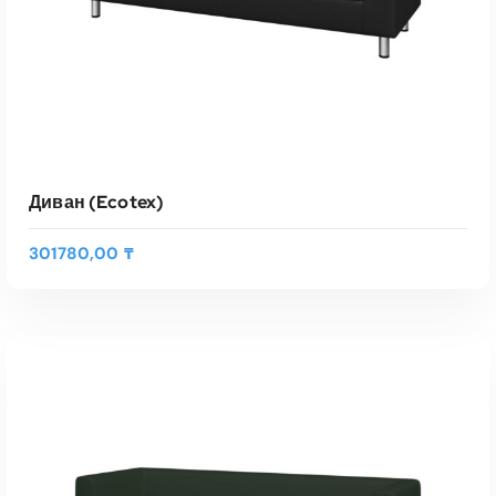
Диван (Ecotex)
301780,00
₸
Э
т
ВЫБЕРИТЕ ПАРАМЕТРЫ
о