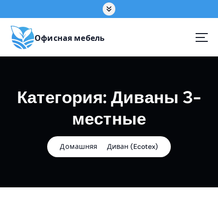
П
е
р
е
Офисная мебель
й
т
и
к
Категория:
Диваны 3-
с
о
местные
д
е
р
ж
Домашняя
Диван (Ecotex)
а
н
и
ю