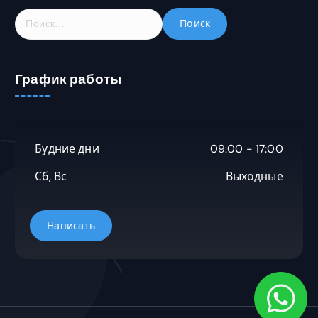
Н
а
й
т
График работы
и
:
Будние дни
09:00 - 17:00
Сб, Вс
Выходные