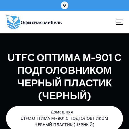
П
е
р
е
Офисная мебель
й
т
и
к
UTFC ОПТИМА М-901 С
с
о
ПОДГОЛОВНИКОМ
д
е
ЧЕРНЫЙ ПЛАСТИК
р
ж
(ЧЕРНЫЙ)
а
н
и
ю
Домашняя
UTFC ОПТИМА М-901 С ПОДГОЛОВНИКОМ
ЧЕРНЫЙ ПЛАСТИК (ЧЕРНЫЙ)