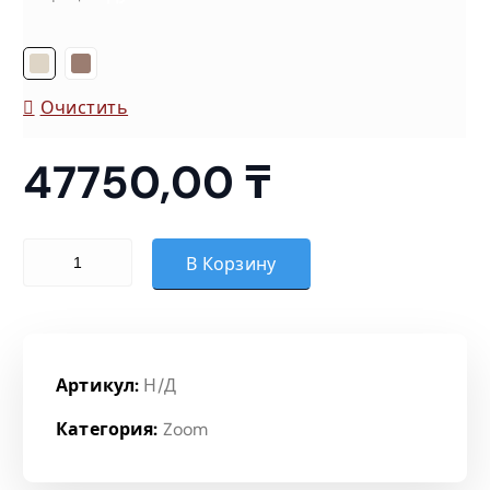
о
н
Очистить
ц
47750,00
₸
е
н
Количество товара Элемент стола для переговоров
В Корзину
:
4
Артикул:
Н/Д
7
Категория:
Zoom
7