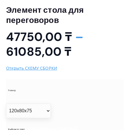
Элемент стола для
переговоров
47750,00
₸
–
Д
61085,00
₸
и
Открыть СХЕМУ СБОРКИ
а
п
Размер
а
з
= Дуб Шамони Светлый
Выберите Цвет