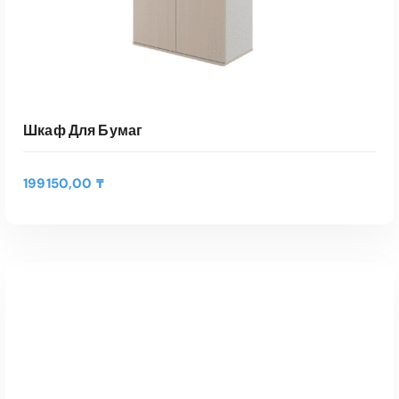
₸
Шкаф Для Бумаг
199150,00
₸
Э
т
ВЫБЕРИТЕ ПАРАМЕТРЫ
о