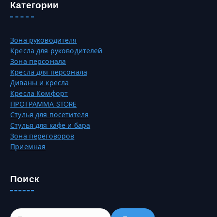
в
а
Категории
а
с
р
т
и
р
Зона руководителя
а
а
Кресла для руководителей
ц
н
Зона персонала
и
и
Кресла для персонала
й
ц
Диваны и кресла
.
е
Кресла Комфорт
О
т
ПРОГРАММА STORE
п
о
Стулья для посетителя
ц
в
Стулья для кафе и бара
и
а
Зона переговоров
и
р
Приемная
м
а
о
.
ж
Поиск
н
о
в
ы
Н