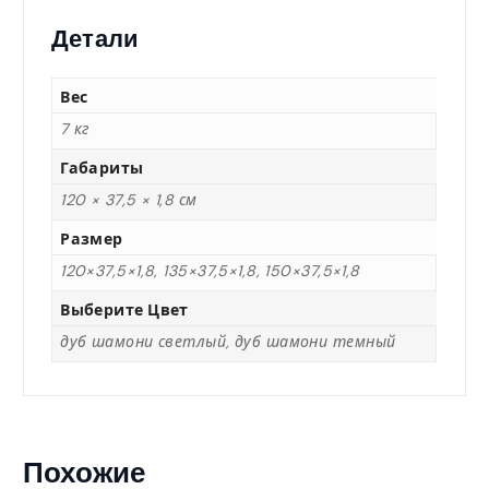
5
Детали
,
Вес
0
7 кг
Габариты
0
120 × 37,5 × 1,8 см
Размер
120×37,5×1,8, 135×37,5×1,8, 150×37,5×1,8
₸
Выберите Цвет
–
дуб шамони светлый, дуб шамони темный
5
4
Похожие