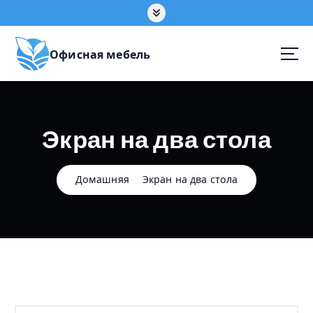
П
е
р
е
Офисная мебель
й
т
и
к
Экран на два стола
с
о
д
е
Домашняя
Экран на два стола
р
ж
а
н
и
ю