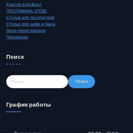
Кресла Комфорт
ПРОГРАММА STORE
Стулья для посетителя
Стулья для кафе и бара
Зона переговоров
Приемная
Поиск
Н
а
й
т
График работы
и
: