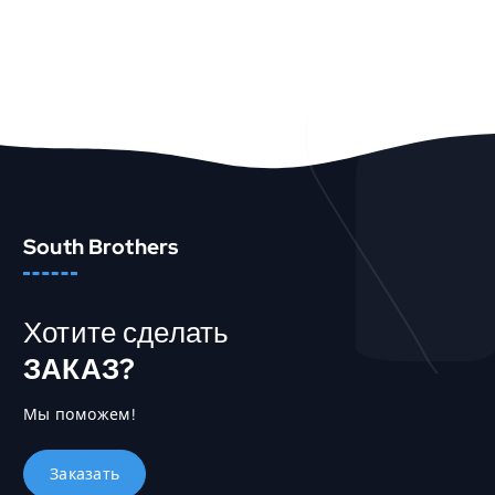
т
р
р
и
а
а
н
ц
и
и
ц
й
е
В КОРЗИНУ
.
Быстрый Просмотр
т
О
о
п
в
ц
South Brothers
а
и
р
и
а
м
.
Хотите сделать
о
ж
ЗАКАЗ?
н
о
Мы поможем!
в
ы
б
р