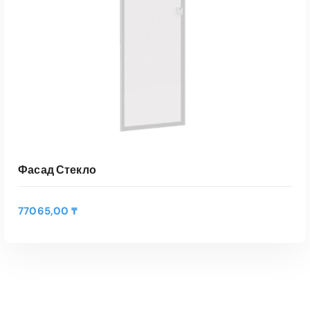
т
О
о
о
п
в
в
ц
а
а
и
р
р
и
и
а
м
м
.
о
е
ж
е
н
т
о
н
в
е
Фасад Стекло
ы
с
б
к
р
о
77065,00
₸
а
л
т
ь
ь
к
н
о
а
в
с
а