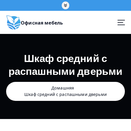
П
е
р
е
Офисная мебель
й
т
и
к
Шкаф средний с
с
о
распашными дверьми
д
е
р
ж
Домашняя
а
Шкаф средний с распашными дверьми
н
и
ю