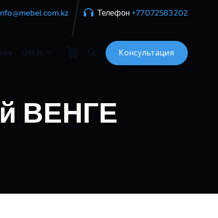
info@mebel.com.kz
Телефон
+77072583202
рам
О Нас
й ВЕНГЕ