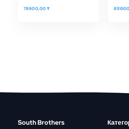
78900,00
₸
85150
В КОРЗИНУ
Быстрый Просмотр
Быс
South Brothers
Катего