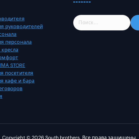
Н
оводителя
а
ля руководителей
й
сонала
т
ля персонала
и
 кресла
:
Комфорт
МА STORE
ля посетителя
ля кафе и бара
еговоров
я
Copyright © 2026 South brothers. Все права защищены.