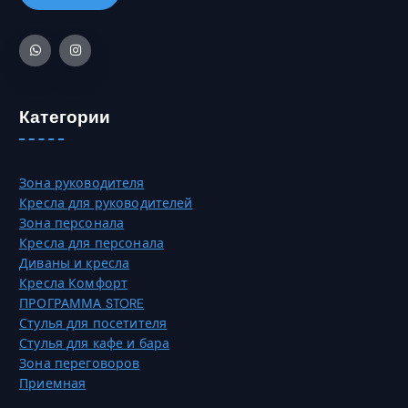
ж
а
н
р
о
и
в
а
ы
ц
б
и
Категории
р
й
а
.
т
О
Зона руководителя
ь
п
Кресла для руководителей
н
ц
Зона персонала
а
и
Кресла для персонала
с
и
Диваны и кресла
т
м
Кресла Комфорт
р
о
ПРОГРАММА STORE
а
ж
Стулья для посетителя
н
н
Стулья для кафе и бара
и
о
Зона переговоров
ц
в
Приемная
е
ы
т
б