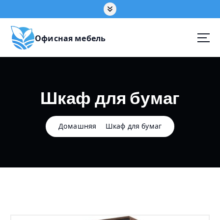
П
е
р
е
Офисная мебель
й
т
и
к
Шкаф для бумаг
с
о
д
е
Домашняя
Шкаф для бумаг
р
ж
а
н
и
ю