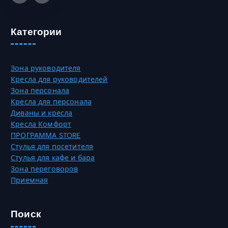
к
ь
о
н
в
а
Категории
а
с
р
т
и
р
Зона руководителя
а
а
Кресла для руководителей
ц
н
Зона персонала
и
и
Кресла для персонала
й
ц
Диваны и кресла
.
е
Кресла Комфорт
О
т
ПРОГРАММА STORE
п
о
Стулья для посетителя
ц
в
Стулья для кафе и бара
и
а
Зона переговоров
и
р
Приемная
м
а
о
.
ж
Поиск
н
о