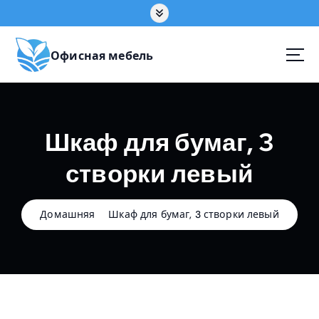
П
е
р
е
Офисная мебель
й
т
и
к
Шкаф для бумаг, 3
с
о
створки левый
д
е
р
ж
Домашняя
Шкаф для бумаг, 3 створки левый
а
н
и
ю