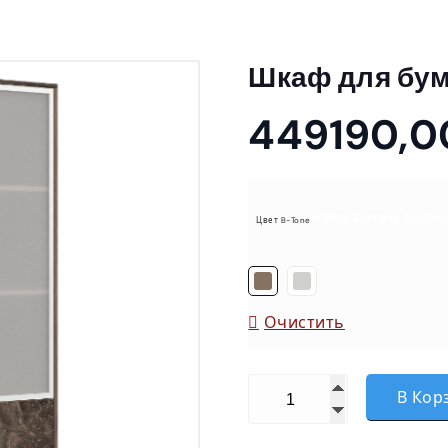
Шкаф для бум
449190,
= Вяз Бетон Темн
Цвет B-Tone
Очистить
Количество товара Шкаф
В Кор