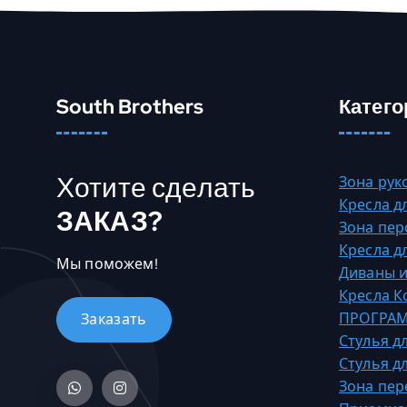
е
е
т
н
е
South Brothers
Катего
с
к
о
Хотите сделать
Зона рук
л
Кресла д
ЗАКАЗ?
ь
Зона пер
к
Кресла д
о
Мы поможем!
Диваны и
в
Кресла 
а
ПРОГРАМ
р
Стулья д
и
Стулья д
а
Зона пер
ц