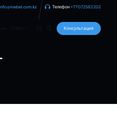
info@mebel.com.kz
Телефон
+77072583202
рам
О Нас
г