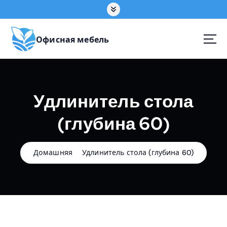
П
е
р
е
Офисная мебель
й
т
и
к
Удлинитель стола
с
о
(глубина 60)
д
е
р
ж
Домашняя
Удлинитель стола (глубина 60)
а
н
и
ю