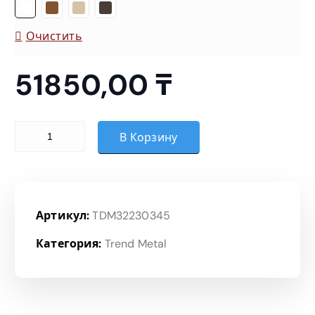
о
Очистить
н
51850,00
₸
ц
е
Количество товара Удлинитель стола (глубина 60)
В Корзину
н
:
Артикул:
TDM32230345
5
Категория:
Trend Metal
1
8