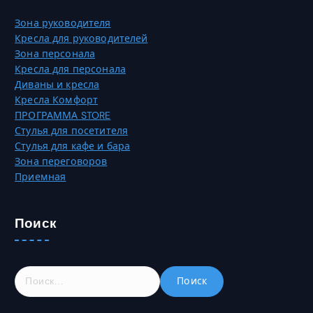
и
р
Зона руководителя
а
а
Кресла для руководителей
ц
н
Зона персонала
и
и
Кресла для персонала
й
ц
Диваны и кресла
.
е
Кресла Комфорт
О
т
ПРОГРАММА STORE
п
о
Стулья для посетителя
ц
в
Стулья для кафе и бара
и
а
Зона переговоров
и
р
Приемная
м
а
о
.
ж
Поиск
н
о
в
ы
Н
б
а
р
й