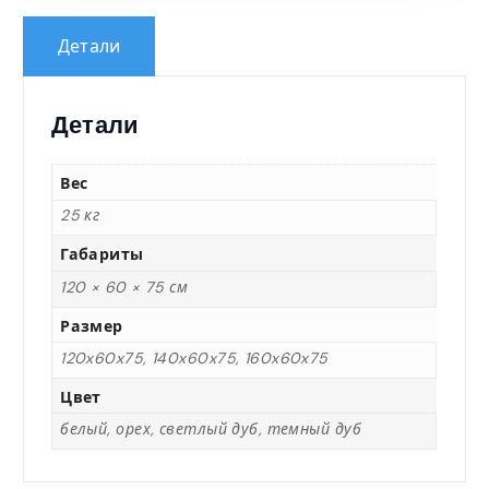
5
Детали
0
Детали
,
Вес
0
25 кг
Габариты
0
120 × 60 × 75 см
Размер
120x60x75, 140x60x75, 160x60x75
₸
Цвет
–
белый, орех, светлый дуб, темный дуб