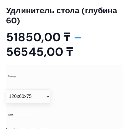
Удлинитель стола (глубина
60)
51850,00
₸
–
Д
56545,00
₸
и
а
Размер
п
а
= Белый
Цвет
з