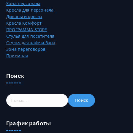
Зона персонала
и
и
Кресла для персонала
ц
й
Диваны и кресла
е
.
Кресла Комфорт
т
О
ПРОГРАММА STORE
о
п
Стулья для посетителя
в
ц
Стулья для кафе и бара
а
и
Зона переговоров
р
и
Приемная
а
м
.
о
ж
Поиск
н
о
в
Н
ы
а
б
й
р
т
а
График работы
и
т
:
ь