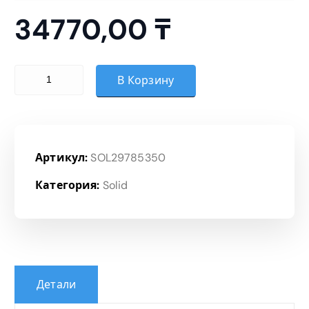
н
34770,00
₸
ц
е
Количество товара Топ
В Корзину
н
:
Артикул:
SOL29785350
3
Категория:
Solid
4
7
7
Детали