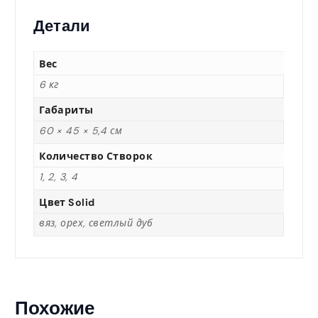
0
Детали
,
Вес
0
6 кг
Габариты
0
60 × 45 × 5,4 см
Количество Створок
1, 2, 3, 4
₸
Цвет Solid
–
вяз, орех, светлый дуб
1
0
Похожие