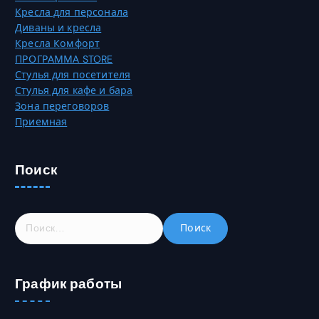
и
Кресла для персонала
й
ц
Диваны и кресла
.
е
Кресла Комфорт
О
т
ПРОГРАММА STORE
п
о
Стулья для посетителя
ц
в
Стулья для кафе и бара
и
а
Зона переговоров
и
р
Приемная
м
а
о
.
ж
Поиск
н
о
в
ы
Н
б
а
р
й
а
т
т
График работы
и
ь
:
н