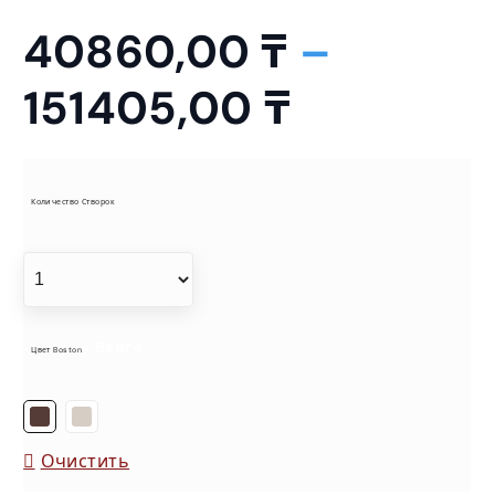
40860,00
₸
–
Д
151405,00
₸
и
а
Количество Створок
п
а
= Венге
Цвет Boston
з
о
Очистить