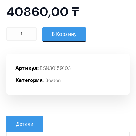
н
40860,00
₸
ц
е
Количество товара Топ
В Корзину
н
:
Артикул:
BSN30159103
4
Категория:
Boston
0
8
6
Детали