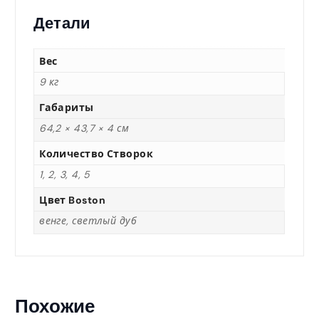
0
Детали
,
Вес
0
9 кг
Габариты
0
64,2 × 43,7 × 4 см
Количество Створок
1, 2, 3, 4, 5
₸
Цвет Boston
–
венге, светлый дуб
1
5
Похожие