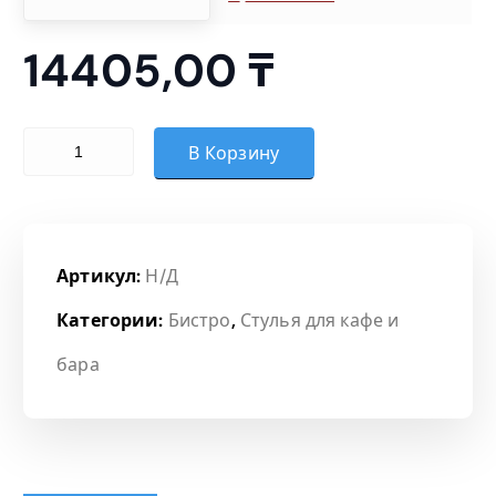
1
4
14405,00
₸
4
Количество товара СТУЛ БИСТРО М BL Z11 (КРАСНЫЙ)
В Корзину
0
5
,
Артикул:
Н/Д
Категории:
Бистро
,
Стулья для кафе и
0
бара
0