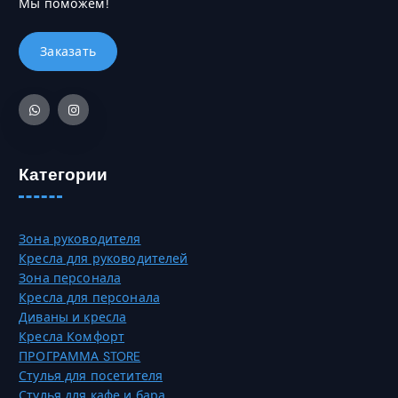
Мы поможем!
е
в
9
с
ы
7
к
б
0
о
р
,
л
а
0
ь
т
0
к
ь
о
н
₸
в
а
Категории
а
с
р
т
и
р
Зона руководителя
а
а
Кресла для руководителей
ц
н
Зона персонала
и
и
Кресла для персонала
й
ц
Диваны и кресла
.
е
Кресла Комфорт
О
т
ПРОГРАММА STORE
п
о
Стулья для посетителя
ц
в
Стулья для кафе и бара