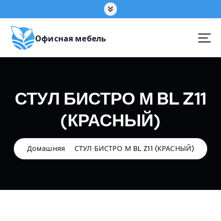
П
е
р
е
Офисная мебель
й
т
и
к
СТУЛ БИСТРО М BL Z11
с
о
(КРАСНЫЙ)
д
е
р
ж
Домашняя
СТУЛ БИСТРО М BL Z11 (КРАСНЫЙ)
а
н
и
ю