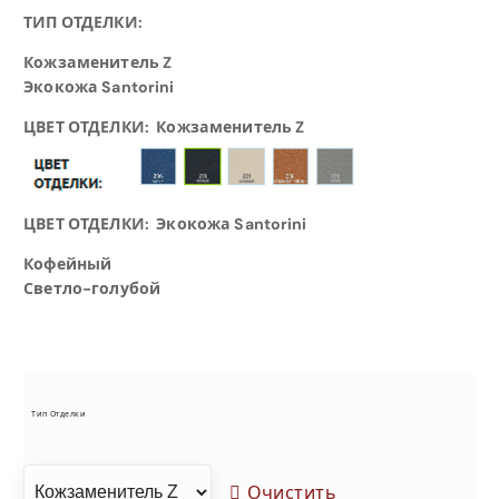
ТИП ОТДЕЛКИ:
а
Кожзаменитель Z
з
Экокожа Santorini
ЦВЕТ ОТДЕЛКИ:
Кожзаменитель Z
о
н
ЦВЕТ ОТДЕЛКИ:
Экокожа Santorini
ц
Кофейный
Светло-голубой
е
н
Тип Отделки
:
Очистить