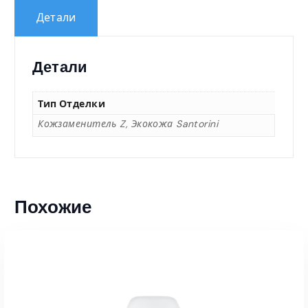
₸
Детали
–
Детали
1
5
Тип Отделки
Кожзаменитель Z, Экокожа Santorini
1
3
Похожие
5
,
0