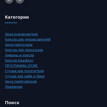
0
к
ь
о
н
₸
в
а
Категории
а
с
р
т
и
р
Зона руководителя
а
а
Кресла для руководителей
ц
н
Зона персонала
и
и
Кресла для персонала
й
ц
Диваны и кресла
.
е
Кресла Комфорт
О
т
ПРОГРАММА STORE
п
о
Стулья для посетителя
ц
в
Стулья для кафе и бара
и
а
Зона переговоров
и
р
Приемная
м
а
о
.
ж
Поиск
н