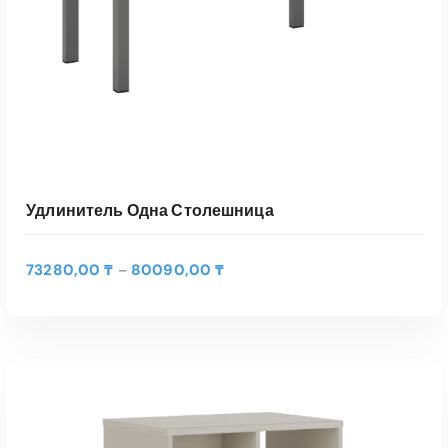
Удлинитель Одна Столешница
Д
73280,00
₸
80090,00
₸
–
и
а
п
а
з
о
н
ц