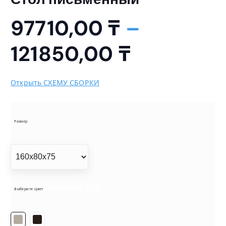
97710,00
₸
–
Д
121850,00
₸
и
Открыть СХЕМУ СБОРКИ
а
п
Размер
а
з
= Светлый Дуб
Выберите Цвет
о