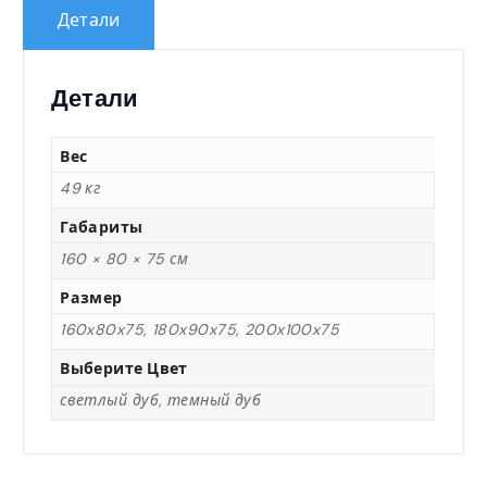
0
Детали
,
Детали
0
Вес
0
49 кг
Габариты
160 × 80 × 75 см
₸
Размер
160x80x75, 180x90x75, 200x100x75
–
Выберите Цвет
1
светлый дуб, темный дуб
2