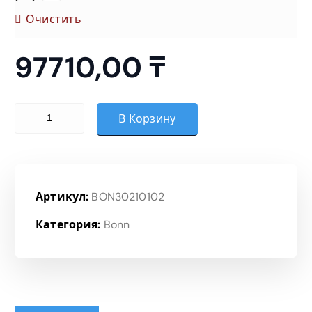
н
Очистить
ц
97710,00
₸
е
н
Количество товара Стол письменный
В Корзину
:
9
Артикул:
BON30210102
7
Категория:
Bonn
7
1