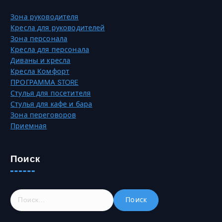
и
р
Зона руководителя
а
а
Кресла для руководителей
ц
н
Зона персонала
и
и
Кресла для персонала
й
ц
Диваны и кресла
.
е
Кресла Комфорт
О
т
ПРОГРАММА STORE
п
о
Стулья для посетителя
ц
в
Стулья для кафе и бара
и
а
Зона переговоров
и
р
Приемная
м
а
о
.
ж
Поиск
н
о
в
ы
Н
б
а
р
й