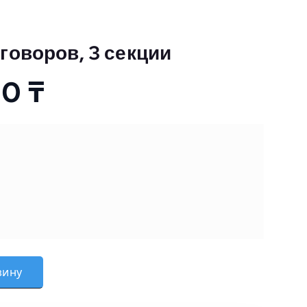
говоров, 3 секции
00
₸
для переговоров, 3 секции
зину