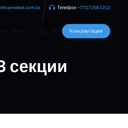
info@mebel.com.kz
Телефон
+77072583202
рам
О Нас
3 секции