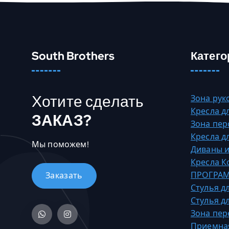
е
т
н
е
South Brothers
Катего
с
к
о
Хотите сделать
Зона рук
л
Кресла д
ь
ЗАКАЗ?
Зона пер
к
Кресла д
о
Мы поможем!
Диваны и
в
Кресла 
а
ПРОГРАМ
р
Стулья д
и
Стулья д
а
Зона пер
ц
Приемна