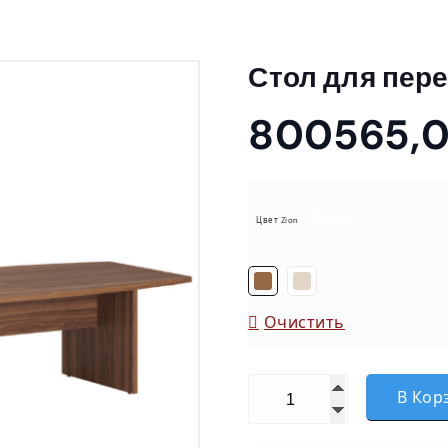
Стол для пере
800565,
= Орех
Цвет Zion
Очистить
Количество товара Стол 
В Кор