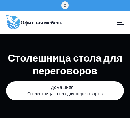
П
е
р
е
Офисная мебель
й
т
и
к
Столешница стола для
с
о
переговоров
д
е
р
ж
Домашняя
а
Столешница стола для переговоров
н
и
ю