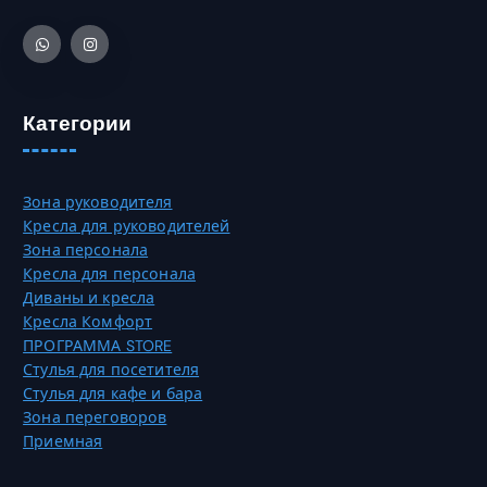
л
а
ь
т
к
ь
о
н
в
а
Категории
а
с
р
т
и
р
Зона руководителя
а
а
Кресла для руководителей
ц
н
Зона персонала
и
и
Кресла для персонала
й
ц
Диваны и кресла
.
е
Кресла Комфорт
О
т
ПРОГРАММА STORE
п
о
Стулья для посетителя
ц
в
Стулья для кафе и бара
и
а
Зона переговоров
и
р
Приемная
м
а
о
.