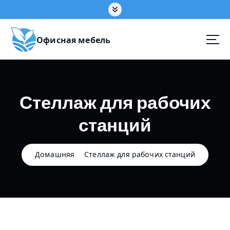
П
е
р
е
Офисная мебель
й
т
и
к
Стеллаж для рабочих
с
о
станций
д
е
р
ж
Домашняя
Стеллаж для рабочих станций
а
н
и
ю