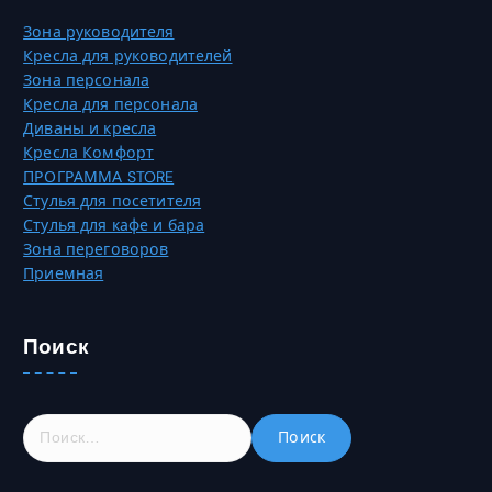
а
и
Зона руководителя
н
а
Кресла для руководителей
и
ц
Зона персонала
ц
и
Кресла для персонала
е
й
Диваны и кресла
т
.
Кресла Комфорт
о
О
ПРОГРАММА STORE
в
п
Стулья для посетителя
а
ц
Стулья для кафе и бара
р
и
Зона переговоров
а
и
Приемная
.
м
о
ж
Поиск
н
о
в
ы
Н
б
а
р
й