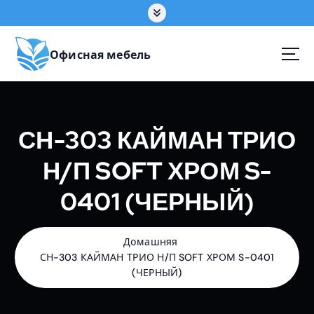
П
е
р
е
Офисная мебель
й
т
и
к
СН-303 КАЙМАН ТРИО
с
о
Н/П SOFT ХРОМ S-
д
е
0401 (ЧЕРНЫЙ)
р
ж
а
н
Домашняя
и
СН-303 КАЙМАН ТРИО Н/П SOFT ХРОМ S-0401
ю
(ЧЕРНЫЙ)