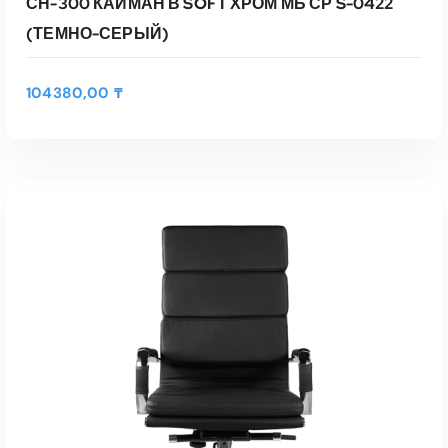
СН-300 КАЙМАН В SOFT ХРОМ МБ СР S-0422
(ТЕМНО-СЕРЫЙ)
104380,00
₸
В КОРЗИНУ
Быстрый Просмотр