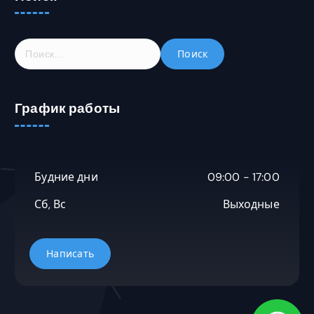
Н
а
й
т
График работы
и
:
Будние дни
09:00 - 17:00
Сб, Вс
Выходные