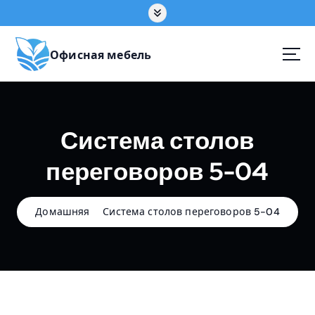
П
е
р
е
Офисная мебель
й
т
и
к
Система столов
с
о
переговоров 5-04
д
е
р
ж
Домашняя
Система столов переговоров 5-04
а
н
и
ю