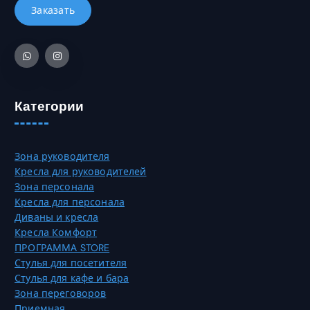
к
б
7
о
р
4
л
а
1
ь
т
0
к
ь
0
о
н
,
в
а
Категории
0
а
с
0
р
т
и
р
₸
Зона руководителя
а
а
Кресла для руководителей
ц
н
Зона персонала
и
и
Кресла для персонала
й
ц
Диваны и кресла
.
е
Кресла Комфорт
О
т
ПРОГРАММА STORE
п
о
Стулья для посетителя
ц
в
Стулья для кафе и бара
и
а
Зона переговоров
и
р
Приемная