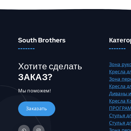
и
м
е
е
т
South Brothers
Катего
н
е
с
к
Хотите сделать
Зона рук
о
Кресла д
ЗАКАЗ?
л
Зона пер
ь
Кресла д
Мы поможем!
к
Диваны и
о
Кресла 
в
ПРОГРАМ
а
Стулья д
р
Стулья д
и
Зона пер