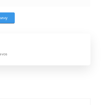
ема столов переговоров 2-04
зину
avos