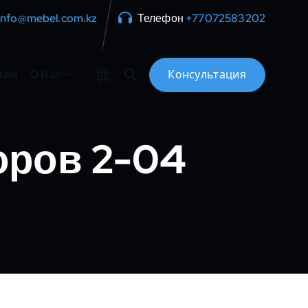
info@mebel.com.kz
Телефон
+77072583202
рам
О Нас
оров 2-04