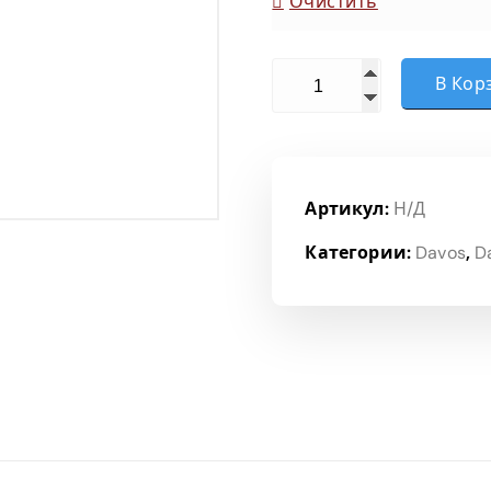
Очистить
Количество товара Сист
В Кор
Артикул:
Н/Д
Категории:
Davos
,
D