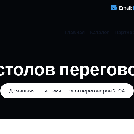
Email:
Главная
Каталог
Партне
столов перегов
Домашняя
Система столов переговоров 2-04