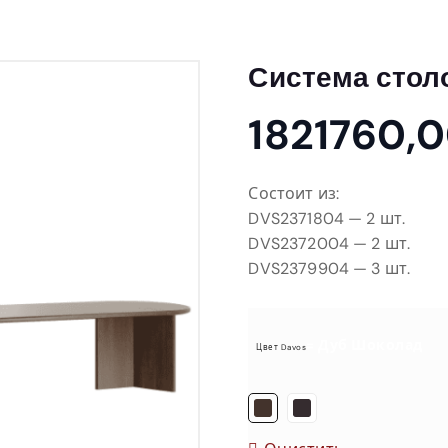
Система стол
1821760,
Состоит из:
DVS2371804 — 2 шт.
DVS2372004 — 2 шт.
DVS2379904 — 3 шт.
= Дуб Шоколад
Цвет Davos