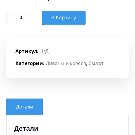
з
Количество товара Пуф
о
В Корзину
н
ц
Артикул:
Н/Д
е
Категории:
Диваны и кресла
,
Смарт
н
:
1
Детали
1
Детали