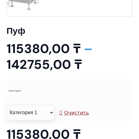
Пуф
115380,00
₸
–
Д
142755,00
₸
и
а
Категория
п
Очистить
а
115380,00
₸