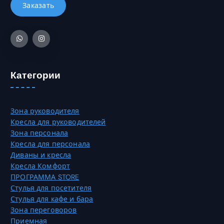
б
о
7
р
в
3
а
а
0
т
р
,
ь
и
0
н
а
0
а
Категории
ц
с
и
₸
т
й
р
.
Зона руководителя
а
О
Кресла для руководителей
н
п
Зона персонала
и
ц
Кресла для персонала
ц
и
Диваны и кресла
е
и
Кресла Комфорт
т
м
ПРОГРАММА STORE
о
о
Стулья для посетителя
в
ж
Стулья для кафе и бара
а
н
Зона переговоров
р
о
Приемная
а