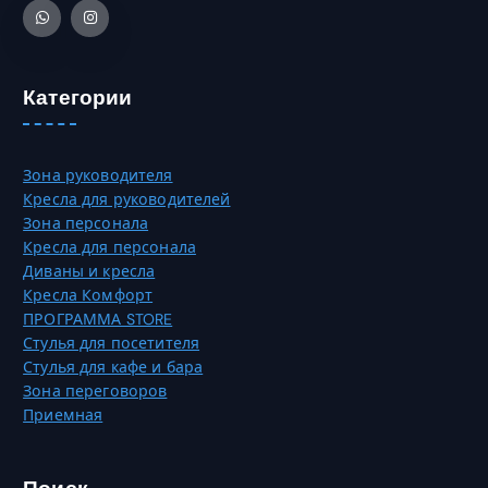
а
0
т
р
,
ь
и
0
н
а
0
а
Категории
ц
с
и
₸
т
й
р
.
Зона руководителя
а
О
Кресла для руководителей
н
п
Зона персонала
и
ц
Кресла для персонала
ц
и
Диваны и кресла
е
и
Кресла Комфорт
т
м
ПРОГРАММА STORE
о
о
Стулья для посетителя
в
ж
Стулья для кафе и бара
а
н
Зона переговоров
р
о
Приемная
а
в
.
ы
б
Поиск