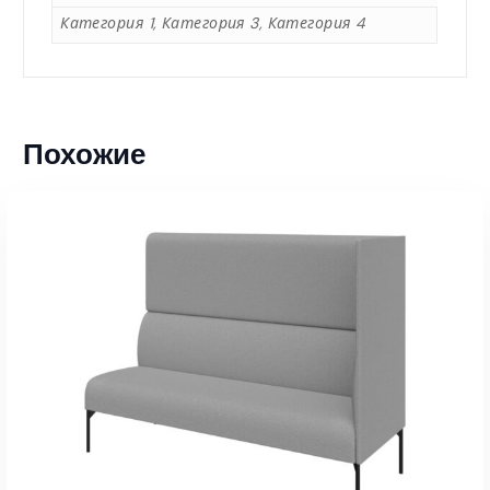
4
Категория 1, Категория 3, Категория 4
5
,
Похожие
0
0
₸
–
1