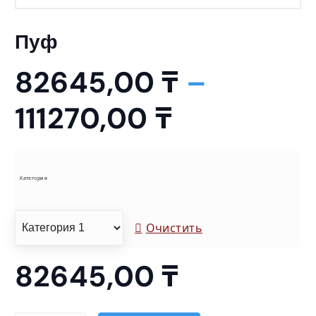
Пуф
82645,00
₸
–
Д
111270,00
₸
и
а
Категория
п
Очистить
а
82645,00
₸
з