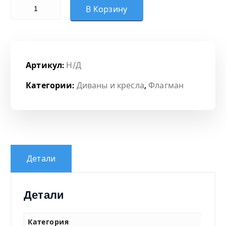
Количество товара Пуф
о
В Корзину
н
ц
Артикул:
Н/Д
е
Категории:
Диваны и кресла
,
Флагман
н
:
8
Детали
2
Детали
6
Категория