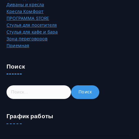
ц
Диваны и кресла
.
е
Кресла Комфорт
О
т
ПРОГРАММА STORE
п
о
Стулья для посетителя
ц
в
Стулья для кафе и бара
и
а
Зона переговоров
и
р
Приемная
м
а
о
.
ж
Поиск
н
о
в
ы
Н
б
а
р
й
а
т
т
График работы
и
ь
:
н
а