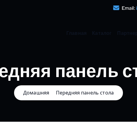
Email:
Главная
Каталог
Партне
едняя панель с
Домашняя
Передняя панель стола