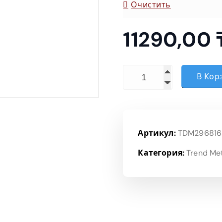
Очистить
11290,00
Количество товара Пере
В Кор
Артикул:
TDM296816
Категория:
Trend Me