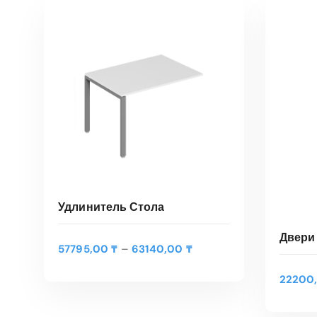
Удлинитель Стола
Двери
Д
–
57795,00
₸
63140,00
₸
и
а
Э
22200
п
т
ВЫБЕРИТЕ ПАРАМЕТРЫ
а
о