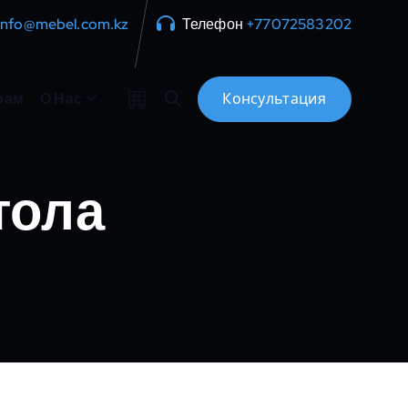
info@mebel.com.kz
Телефон
+77072583202
рам
О Нас
тола