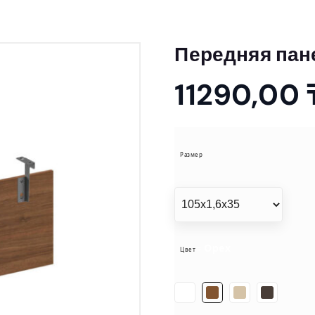
Передняя пан
11290,00
Размер
= Орех
Цвет