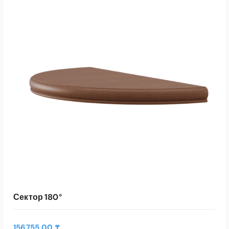
Сектор 180°
156755,00
₸