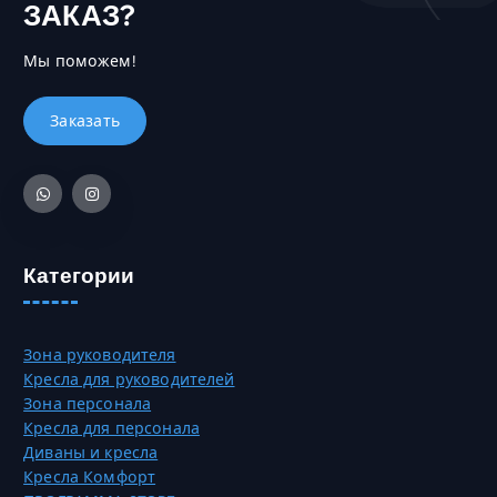
ЗАКАЗ?
н
т
о
н
Мы поможем!
в
е
ы
с
б
к
р
о
а
л
т
ь
ь
к
н
о
а
в
Категории
с
а
т
р
р
и
Зона руководителя
а
а
Кресла для руководителей
н
ц
Зона персонала
и
и
Кресла для персонала
ц
й
Диваны и кресла
е
.
Кресла Комфорт
т
О