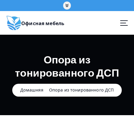
П
е
р
е
Офисная мебель
й
т
и
к
Опора из
с
о
тонированного ДСП
д
е
р
ж
Домашняя
Опора из тонированного ДСП
а
н
и
ю