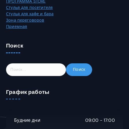
ПРОГРАММА STORE
о
п
Стулья для посетителя
в
ц
Стулья для кафе и бара
а
и
Зона переговоров
р
и
Приемная
а
м
.
о
ж
Поиск
н
о
в
ы
Н
б
а
р
й
а
т
График работы
т
и
ь
:
н
а
с
Будние дни
09:00 - 17:00
т