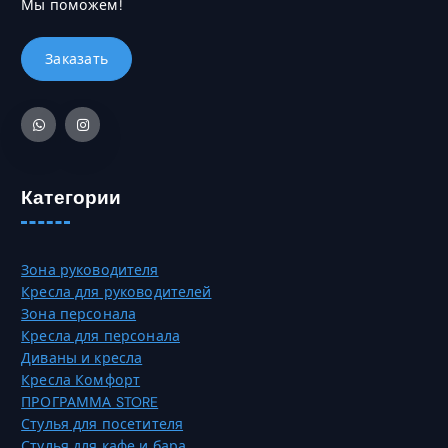
Мы поможем!
в
ы
б
р
а
т
ь
н
а
Категории
с
т
р
Зона руководителя
а
Кресла для руководителей
н
Зона персонала
и
Кресла для персонала
ц
Диваны и кресла
е
Кресла Комфорт
т
ПРОГРАММА STORE
о
Стулья для посетителя
в
Стулья для кафе и бара