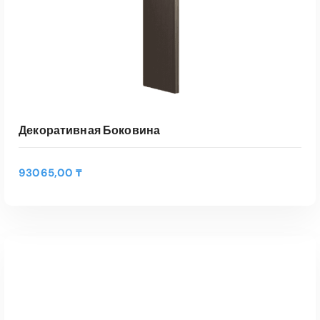
Декоративная Боковина
93065,00
₸
Э