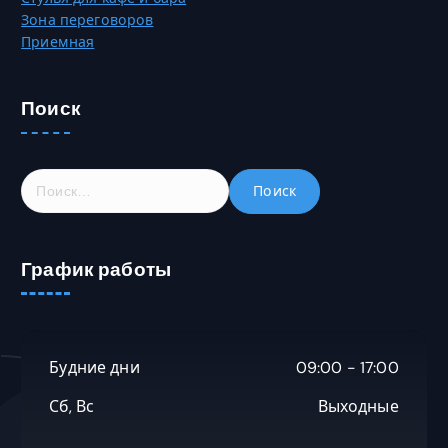
а
Зона переговоров
р
Приемная
а
.
Поиск
Н
а
й
т
График работы
и
:
Будние дни
09:00 - 17:00
Сб, Вс
Выходные