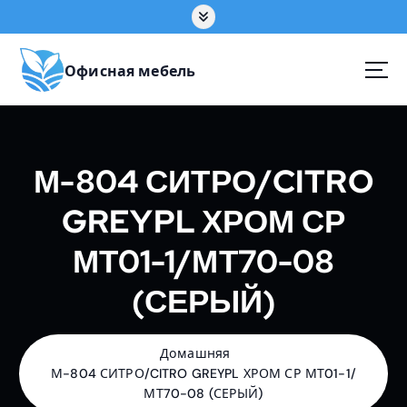
П
е
р
е
Офисная мебель
й
т
и
к
М-804 СИТРО/CITRO
с
о
GREYPL ХРОМ СР
д
е
МТ01-1/МТ70-08
р
ж
(СЕРЫЙ)
а
н
и
ю
Домашняя
М-804 СИТРО/CITRO GREYPL ХРОМ СР МТ01-1/
МТ70-08 (СЕРЫЙ)