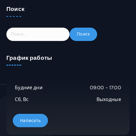
Поиск
Н
а
й
т
График работы
и
:
Будние дни
09:00 - 17:00
Сб, Вс
Выходные