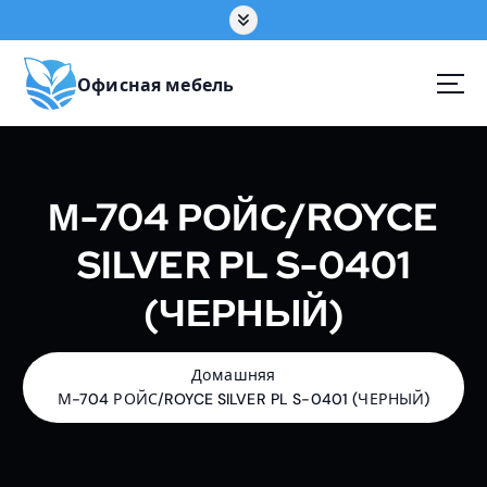
П
е
р
е
Офисная мебель
й
т
и
к
М-704 РОЙС/ROYCE
с
о
SILVER PL S-0401
д
е
(ЧЕРНЫЙ)
р
ж
а
н
Домашняя
и
М-704 РОЙС/ROYCE SILVER PL S-0401 (ЧЕРНЫЙ)
ю