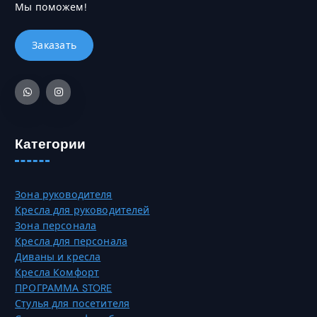
а
л
4
Мы поможем!
в
.
ь
4
ы
к
9
б
о
3
р
в
2
а
а
0
т
р
,
ь
и
0
н
а
0
а
Категории
ц
с
и
₸
т
й
р
.
Зона руководителя
а
О
Кресла для руководителей
н
п
Зона персонала
и
ц
Кресла для персонала
ц
и
Диваны и кресла
е
и
Кресла Комфорт
т
м
ПРОГРАММА STORE
о
о
Стулья для посетителя
в
ж