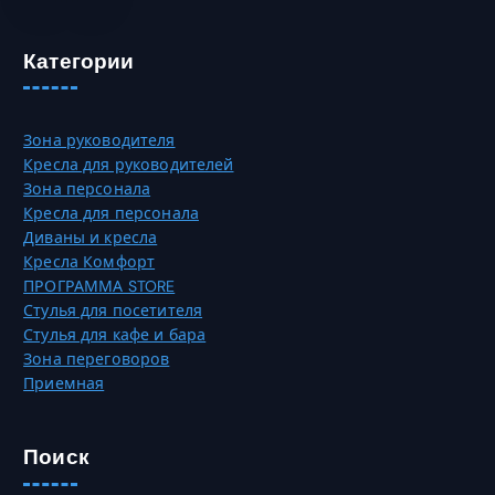
ь
и
0
н
а
0
а
Категории
ц
с
и
₸
т
й
р
.
Зона руководителя
а
О
Кресла для руководителей
н
п
Зона персонала
и
ц
Кресла для персонала
ц
и
Диваны и кресла
е
и
Кресла Комфорт
т
м
ПРОГРАММА STORE
о
о
Стулья для посетителя
в
ж
Стулья для кафе и бара
а
н
Зона переговоров
р
о
Приемная
а
в
.
ы
б
Поиск
р