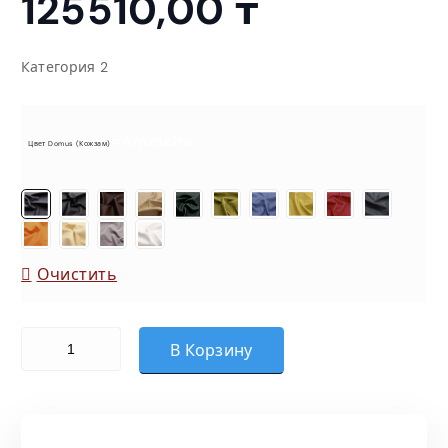
125510,00
₸
Категория 2
= Antracite
Цвет Domus (кожзам)
Очистить
Количество товара Модуль (Domus)
В Корзину