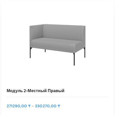
Модуль 2-Местный Правый
Д
271290,00
₸
330270,00
₸
–
и
а