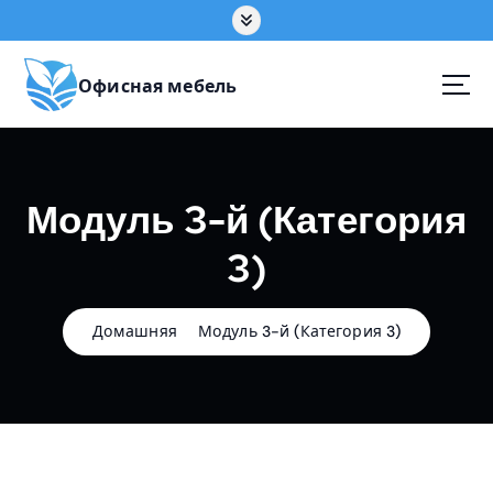
П
е
р
е
Офисная мебель
й
т
и
к
Модуль 3-й (Категория
с
о
3)
д
е
р
ж
Домашняя
Модуль 3-й (Категория 3)
а
н
и
ю