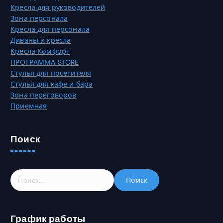
О
Кресла для руководителей
н
п
Зона персонала
и
ц
Кресла для персонала
ц
и
Диваны и кресла
е
и
Кресла Комфорт
т
м
ПРОГРАММА STORE
о
о
Стулья для посетителя
в
ж
Стулья для кафе и бара
а
н
Зона переговоров
р
о
Приемная
а
в
.
ы
б
Поиск
р
а
т
Н
ь
а
н
й
а
т
с
График работы
и