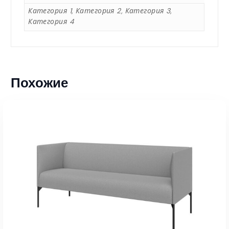
5
Категория 1, Категория 2, Категория 3,
Категория 4
2
0
Похожие
,
0
0
₸
–