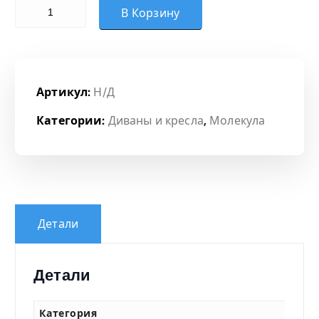
Количество товара Модуль 2-местный
о
В Корзину
н
ц
Артикул:
Н/Д
е
Категории:
Диваны и кресла
,
Молекула
н
:
1
Детали
0
Детали
0
Категория