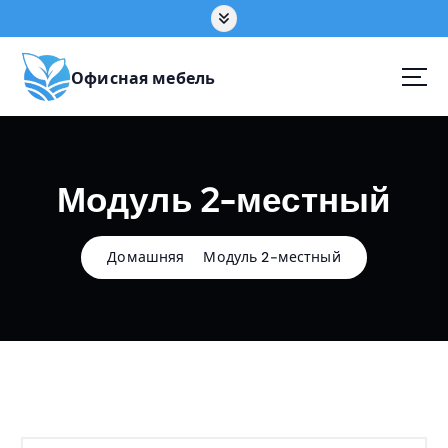
П
е
р
е
Офисная мебель
й
т
и
к
Модуль 2-местный
с
о
д
е
Домашняя
Модуль 2-местный
р
ж
а
н
и
ю