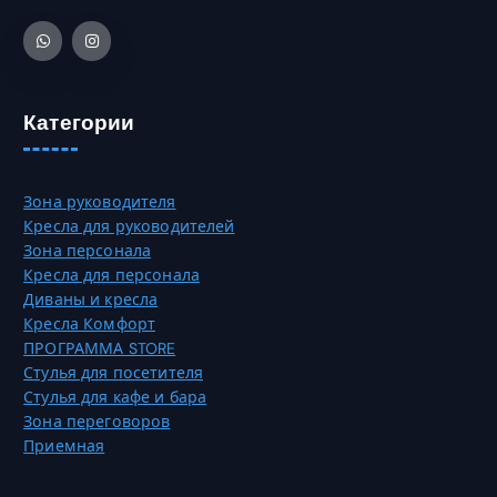
в
7
а
а
0
т
р
,
ь
и
0
н
а
0
а
Категории
ц
с
и
₸
т
й
р
.
Зона руководителя
а
О
Кресла для руководителей
н
п
Зона персонала
и
ц
Кресла для персонала
ц
и
Диваны и кресла
е
и
Кресла Комфорт
т
м
ПРОГРАММА STORE
о
о
Стулья для посетителя
в
ж
Стулья для кафе и бара
а
н
Зона переговоров
р
о
Приемная
а
в
.
ы