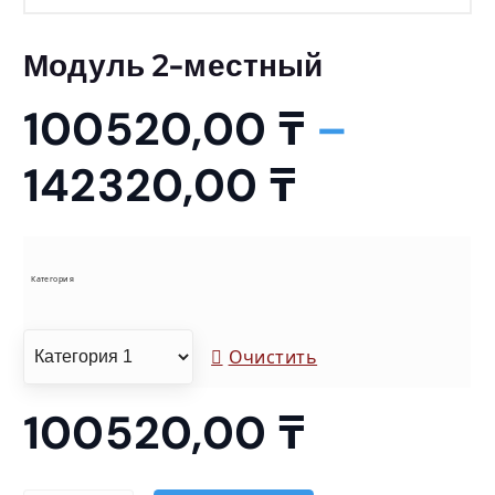
Модуль 2-местный
100520,00
₸
–
Д
142320,00
₸
и
а
Категория
п
Очистить
а
100520,00
₸
з