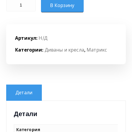
Количество товара Модуль 2-местный
о
В Корзину
н
ц
Артикул:
Н/Д
е
Категории:
Диваны и кресла
,
Матрикс
н
:
1
Детали
2
Детали
6
Категория