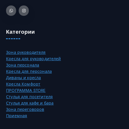
в
8
а
а
0
т
р
,
ь
и
0
н
а
0
а
Категории
ц
с
и
₸
т
й
р
.
Зона руководителя
а
О
Кресла для руководителей
н
п
Зона персонала
и
ц
Кресла для персонала
ц
и
Диваны и кресла
е
и
Кресла Комфорт
т
м
ПРОГРАММА STORE
о
о
Стулья для посетителя
в
ж
Стулья для кафе и бара
а
н
Зона переговоров
р
о
Приемная
а
в
.
ы