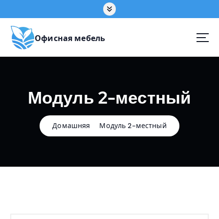
П
е
р
е
Офисная мебель
й
т
и
к
Модуль 2-местный
с
о
д
е
Домашняя
Модуль 2-местный
р
ж
а
н
и
ю