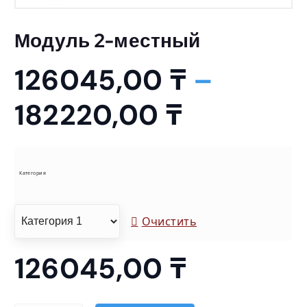
Модуль 2-местный
126045,00
₸
–
Д
182220,00
₸
и
а
Категория
п
Очистить
а
126045,00
₸
з