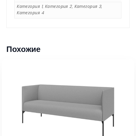
0
Категория 1, Категория 2, Категория 3,
Категория 4
4
5
Похожие
,
0
0
₸
–