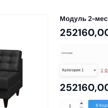
Модуль 2-ме
252160,0
Категория
О
252160,0
Количество товара Мод
В Кор