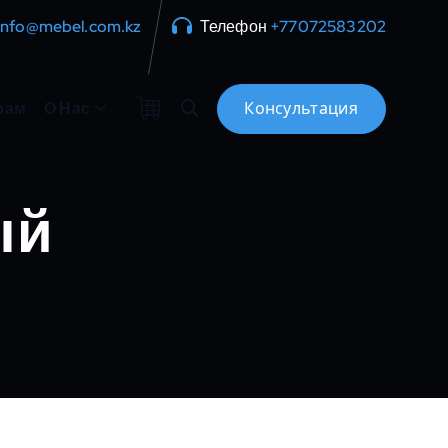
info@mebel.com.kz
Телефон
+77072583202
рам
О Нас
ый