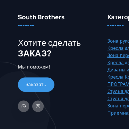
с
0
к
0
South Brothers
Катего
о
,
л
0
ь
0
Хотите сделать
к
Зона рук
о
Кресла д
₸
ЗАКАЗ?
в
Зона пер
–
а
Кресла д
2
Мы поможем!
р
Диваны и
4
и
Кресла 
7
а
ПРОГРАМ
6
ц
Стулья д
7
и
Стулья д
5
й
Зона пер
,
.
Приемна
0
О
0
п